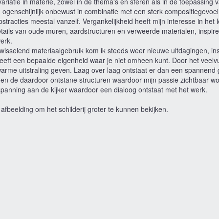
variatie in materie, zowel in de thema's en sferen als in de toepassing
ief, ogenschijnlijk onbewust in combinatie met een sterk compositiegevoe
abstracties meestal vanzelf. Vergankelijkheid heeft mijn interesse in het 
etails van oude muren, aardstructuren en verweerde materialen, inspir
erk.
wisselend materiaalgebruik kom ik steeds weer nieuwe uitdagingen, ins
eeft een bepaalde eigenheid waar je niet omheen kunt. Door het veelvu
warme uitstraling geven. Laag over laag ontstaat er dan een spannen
en de daardoor ontstane structuren waardoor mijn passie zichtbaar word
spanning aan de kijker waardoor een dialoog ontstaat met het werk.
 afbeelding om het schilderij groter te kunnen bekijken.