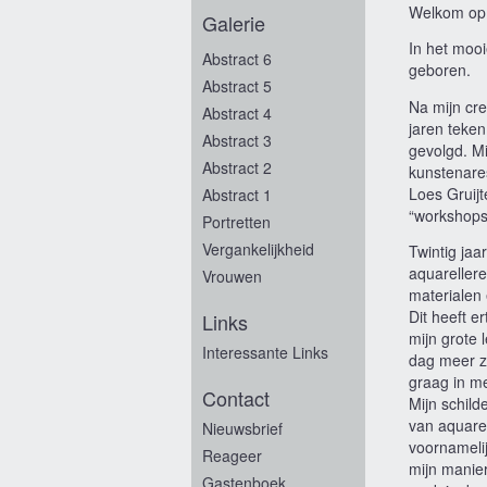
Welkom op 
Galerie
In het mooi
Abstract 6
geboren.
Abstract 5
Na mijn cr
Abstract 4
jaren teken
Abstract 3
gevolgd. Mi
Abstract 2
kunstenare
Loes Gruijt
Abstract 1
“workshops
Portretten
Vergankelijkheid
Twintig ja
aquarellere
Vrouwen
materialen
Dit heeft e
Links
mijn grote 
Interessante Links
dag meer zo
graag in 
Contact
Mijn schilde
van aquarel
Nieuwsbrief
voornamelij
Reageer
mijn manier
Gastenboek