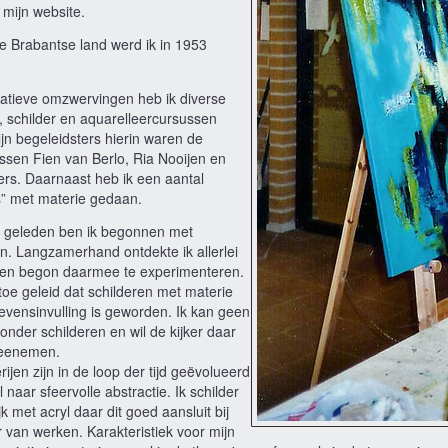
mijn website.
e Brabantse land werd ik in 1953
eatieve omzwervingen heb ik diverse
, schilder en aquarelleercursussen
jn begeleidsters hierin waren de
ssen Fien van Berlo, Ria Nooijen en
ers. Daarnaast heb ik een aantal
” met materie gedaan.
ar geleden ben ik begonnen met
n. Langzamerhand ontdekte ik allerlei
 en begon daarmee te experimenteren.
rtoe geleid dat schilderen met materie
levensinvulling is geworden. Ik kan geen
nder schilderen en wil de kijker daar
meenemen.
rijen zijn in de loop der tijd geëvolueerd
 naar sfeervolle abstractie. Ik schilder
k met acryl daar dit goed aansluit bij
 van werken. Karakteristiek voor mijn