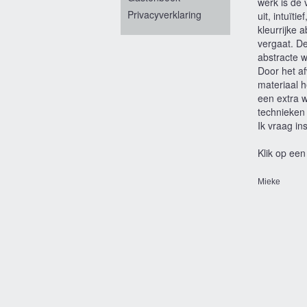
werk is de 
Privacyverklaring
uit, intuït
kleurrijke 
vergaat. D
abstracte w
Door het af
materiaal h
een extra 
technieken 
Ik vraag in
Klik op een
Mieke