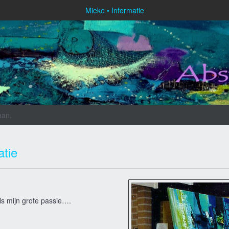
Mieke
Informatie
aan
.
atie
is mijn grote passie….