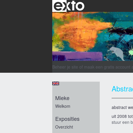
Beheer je site
of
maak een gratis account 
Abstra
Mieke
Welkom
abstract we
uit 2008 to
Exposities
stuur een b
Overzicht