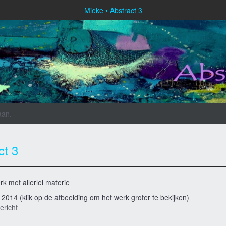
Mieke
Abstract 3
aan
.
ct 3
rk met allerlei materie
t 2014
(klik op de afbeelding om het werk groter te bekijken)
ericht