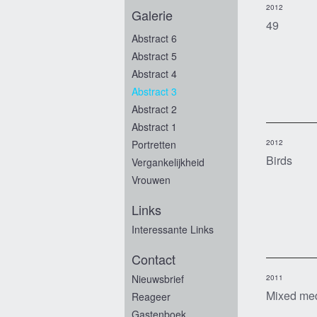
2012
Galerie
49
Abstract 6
Abstract 5
Abstract 4
Abstract 3
Abstract 2
Abstract 1
Portretten
2012
Birds
Vergankelijkheid
Vrouwen
Links
Interessante Links
Contact
Nieuwsbrief
2011
Mixed me
Reageer
Gastenboek