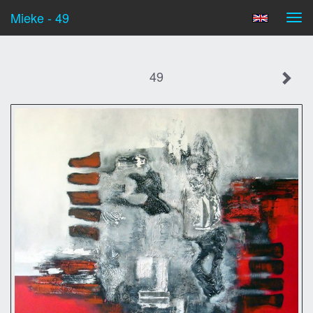
Mieke - 49
Tog
navi
49